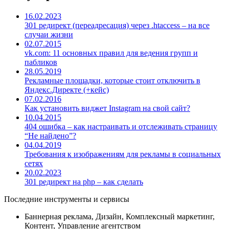
16.02.2023
301 редирект (переадресация) через .htaccess – на все
случаи жизни
02.07.2015
vk.com: 11 основных правил для ведения групп и
пабликов
28.05.2019
Рекламные площадки, которые стоит отключить в
Яндекс.Директе (+кейс)
07.02.2016
Как установить виджет Instagram на свой сайт?
10.04.2015
404 ошибка – как настраивать и отслеживать страницу
“Не найдено”?
04.04.2019
Требования к изображениям для рекламы в социальных
сетях
20.02.2023
301 редирект на php – как сделать
Последние инструменты и сервисы
Баннерная реклама, Дизайн, Комплексный маркетинг,
Контент, Управление агентством