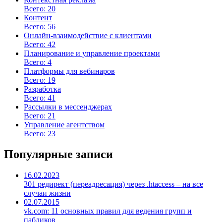
Всего: 20
Контент
Всего: 56
Онлайн-взаимодействие с клиентами
Всего: 42
Планирование и управление проектами
Всего: 4
Платформы для вебинаров
Всего: 19
Разработка
Всего: 41
Рассылки в мессенджерах
Всего: 21
Управление агентством
Всего: 23
Популярные записи
16.02.2023
301 редирект (переадресация) через .htaccess – на все
случаи жизни
02.07.2015
vk.com: 11 основных правил для ведения групп и
пабликов