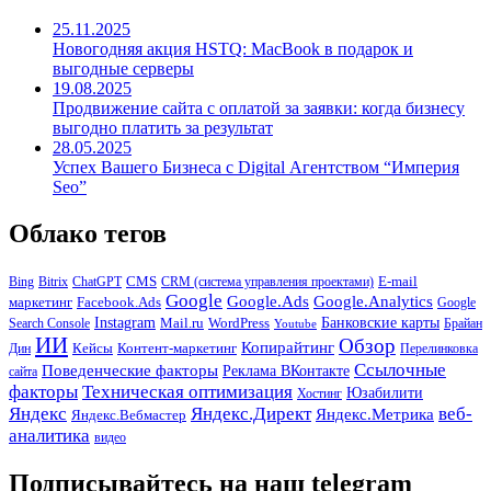
25.11.2025
Новогодняя акция HSTQ: MacBook в подарок и
выгодные серверы
19.08.2025
Продвижение сайта с оплатой за заявки: когда бизнесу
выгодно платить за результат
28.05.2025
Успех Вашего Бизнеса с Digital Агентством “Империя
Seo”
Облако тегов
CMS
E-mail
Bing
Bitrix
ChatGPT
CRM (система управления проектами)
Google
Google.Ads
Google.Analytics
Facebook.Ads
маркетинг
Google
Instagram
Банковские карты
Search Console
Mail.ru
WordPress
Youtube
Брайан
ИИ
Обзор
Копирайтинг
Контент-маркетинг
Кейсы
Перелинковка
Дин
Ссылочные
Поведенческие факторы
Реклама ВКонтакте
сайта
факторы
Техническая оптимизация
Юзабилити
Хостинг
Яндекс
Яндекс.Директ
веб-
Яндекс.Метрика
Яндекс.Вебмастер
аналитика
видео
Подписывайтесь на наш telegram