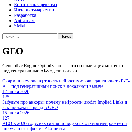
Контекстная реклама
Интернет-маркетинг
Разработка
Арбитраж
SMM
Найти:
GEO
Generative Engine Optimization — это оптимизация контента
под генеративные AI-модели поиска.
Скармливаем экспертность нейросетям: как адаптировать E-E-
A-T под генеративный поиск в локальной выдаче
17 июля 2026
125
Забудьте про анкоры: почему нейросети любят Implied Links и
как прокачать бренд в GEO
15 июля 2026
127
AEO в 2026 году: как сайты попадают в ответы нейросетей и
получают трафик из AI-поиска