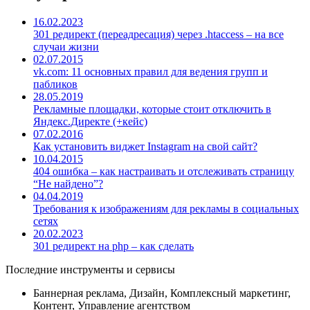
16.02.2023
301 редирект (переадресация) через .htaccess – на все
случаи жизни
02.07.2015
vk.com: 11 основных правил для ведения групп и
пабликов
28.05.2019
Рекламные площадки, которые стоит отключить в
Яндекс.Директе (+кейс)
07.02.2016
Как установить виджет Instagram на свой сайт?
10.04.2015
404 ошибка – как настраивать и отслеживать страницу
“Не найдено”?
04.04.2019
Требования к изображениям для рекламы в социальных
сетях
20.02.2023
301 редирект на php – как сделать
Последние инструменты и сервисы
Баннерная реклама, Дизайн, Комплексный маркетинг,
Контент, Управление агентством