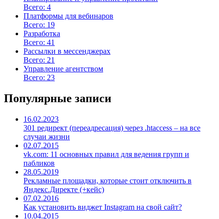
Всего: 4
Платформы для вебинаров
Всего: 19
Разработка
Всего: 41
Рассылки в мессенджерах
Всего: 21
Управление агентством
Всего: 23
Популярные записи
16.02.2023
301 редирект (переадресация) через .htaccess – на все
случаи жизни
02.07.2015
vk.com: 11 основных правил для ведения групп и
пабликов
28.05.2019
Рекламные площадки, которые стоит отключить в
Яндекс.Директе (+кейс)
07.02.2016
Как установить виджет Instagram на свой сайт?
10.04.2015