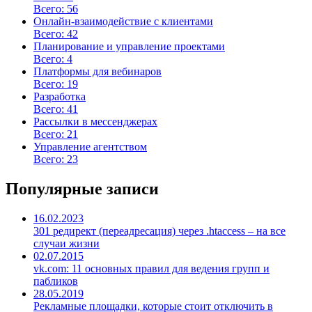
Всего: 56
Онлайн-взаимодействие с клиентами
Всего: 42
Планирование и управление проектами
Всего: 4
Платформы для вебинаров
Всего: 19
Разработка
Всего: 41
Рассылки в мессенджерах
Всего: 21
Управление агентством
Всего: 23
Популярные записи
16.02.2023
301 редирект (переадресация) через .htaccess – на все
случаи жизни
02.07.2015
vk.com: 11 основных правил для ведения групп и
пабликов
28.05.2019
Рекламные площадки, которые стоит отключить в