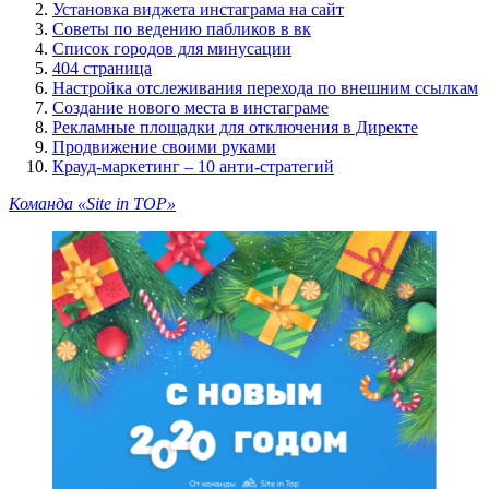
Установка виджета инстаграма на сайт
Советы по ведению пабликов в вк
Список городов для минусации
404 страница
Настройка отслеживания перехода по внешним ссылкам
Создание нового места в инстаграме
Рекламные площадки для отключения в Директе
Продвижение своими руками
Крауд-маркетинг – 10 анти-стратегий
Команда «Site in TOP»