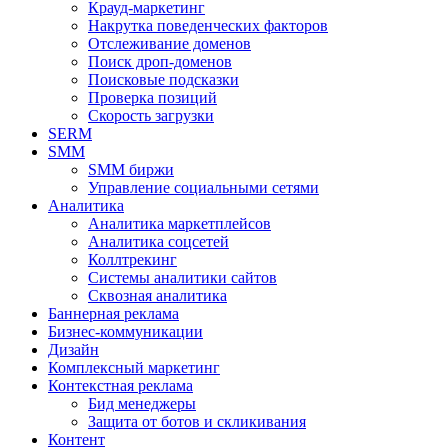
Крауд-маркетинг
Накрутка поведенческих факторов
Отслеживание доменов
Поиск дроп-доменов
Поисковые подсказки
Проверка позиций
Скорость загрузки
SERM
SMM
SMM биржи
Управление социальными сетями
Аналитика
Аналитика маркетплейсов
Аналитика соцсетей
Коллтрекинг
Системы аналитики сайтов
Сквозная аналитика
Баннерная реклама
Бизнес-коммуникации
Дизайн
Комплексный маркетинг
Контекстная реклама
Бид менеджеры
Защита от ботов и скликивания
Контент