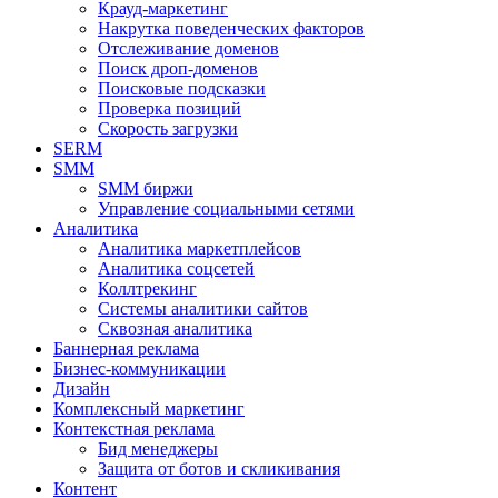
Крауд-маркетинг
Накрутка поведенческих факторов
Отслеживание доменов
Поиск дроп-доменов
Поисковые подсказки
Проверка позиций
Скорость загрузки
SERM
SMM
SMM биржи
Управление социальными сетями
Аналитика
Аналитика маркетплейсов
Аналитика соцсетей
Коллтрекинг
Системы аналитики сайтов
Сквозная аналитика
Баннерная реклама
Бизнес-коммуникации
Дизайн
Комплексный маркетинг
Контекстная реклама
Бид менеджеры
Защита от ботов и скликивания
Контент