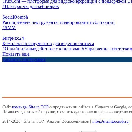
TrueConf — платформа для видеоконференций с поддержкой U
#Платформы для вебинаров
SocialOomph
Расширенные инструменты планирования публикаций
#SMM
Битрикс24
Комплект инструментов для ведения бизнеса
#Онлайн-взаимодействие с клиентами
#Управление агентство
Показать еще
добавить инструмент
Сайт
команды Site in TOP
о продвижении сайтов в Яндексе и Google, о
Поможем сделать сайт лучше, охватить аудиторию шире, а конверсию 
2014-2026 : Site in TOP | Андрей Воскобойников |
info@siteintop.spb.ru