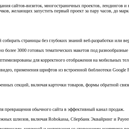
здания сайтов-визиток, многостраничных проектов, лендингов и
чков, желающих запустить первый проект за пару часов, до ма
собирать страницы без глубоких знаний веб-разработки или ве
о более 3000 готовых тематических макетов под разнообразные 
птимизированы для корректного отображения на мобильных тел
идео, применения шрифтов из встроенной библиотеки Google Fo
енных секций, включая карточки товаров, формы обратной связи
ля превращения обычного сайта в эффективный канал продаж.
ных шлюзов, включая Robokassa, Сбербанк Эквайринг и Payeer,
матрицами, корзиной и интеграция со сторонними ecommerce-ре