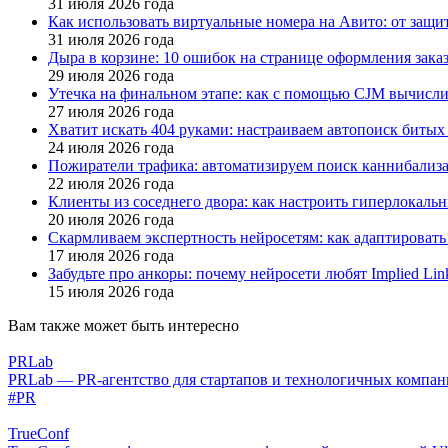
31 июля 2026 года
Как использовать виртуальные номера на Авито: от защ
31 июля 2026 года
Дыра в корзине: 10 ошибок на странице оформления зак
29 июля 2026 года
Утечка на финальном этапе: как с помощью CJM вычисли
27 июля 2026 года
Хватит искать 404 руками: настраиваем автопоиск битых 
24 июля 2026 года
Пожиратели трафика: автоматизируем поиск каннибализа
22 июля 2026 года
Клиенты из соседнего двора: как настроить гиперлокаль
20 июля 2026 года
Скармливаем экспертность нейросетям: как адаптировать
17 июля 2026 года
Забудьте про анкоры: почему нейросети любят Implied Lin
15 июля 2026 года
Вам также может быть интересно
PRLab
PRLab — PR-агентство для стартапов и технологичных компа
#PR
TrueConf