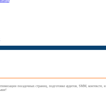
ltraHD
м
птимизации посадочных страниц, подготовке аудитов, SMM, контексте, 
выше!