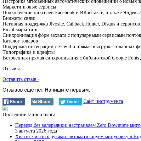
Настройка мгновенных автоматических оповещений о новых за
Маркетинговые сервисы
Подключение пикселей Facebook и ВКонтакте, а также Яндекс.М
Виджеты связи
Нативная поддержка Jivosite, Callback Hunter, Disqus и сервисо
Email-маркетинг
Синхронизация форм захвата с популярными сервисами почтовы
Каталог товаров
Поддержка интеграции с Ecwid и прямая выгрузка товарных ф
Типографика и шрифты
Встроенная прямая синхронизация с библиотекой Google Fonts
Отзывы
Оставить отзыв ›
Отзывов ещё нет. Напишите первым.
Share
Share
Tweet
Сайт инструмента
Последние записи блога
Переезд без валерьянки: настраиваем Zero Downtime миг
3 августа 2026 года
Хватит чистить руками: автоматизируем минусовку в Янде