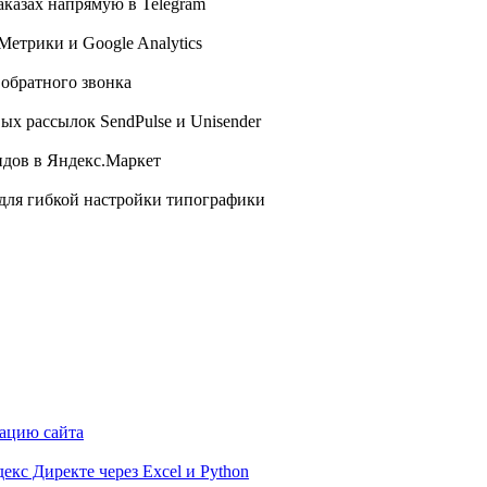
казах напрямую в Telegram
етрики и Google Analytics
в обратного звонка
х рассылок SendPulse и Unisender
идов в Яндекс.Маркет
 для гибкой настройки типографики
рацию сайта
кс Директе через Excel и Python