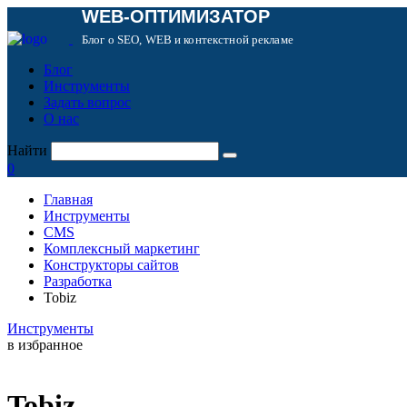
WEB-ОПТИМИЗАТОР
Блог о SEO, WEB и контекстной рекламе
Блог
Инструменты
Задать вопрос
О нас
Найти
0
Главная
Инструменты
CMS
Комплексный маркетинг
Конструкторы сайтов
Разработка
Tobiz
Инструменты
в избранное
Tobiz