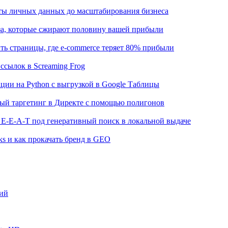
иты личных данных до масштабирования бизнеса
аза, которые сжирают половину вашей прибыли
ть страницы, где e-commerce теряет 80% прибыли
ссылок в Screaming Frog
ции на Python с выгрузкой в Google Таблицы
ный таргетинг в Директе с помощью полигонов
 E-E-A-T под генеративный поиск в локальной выдаче
ks и как прокачать бренд в GEO
ний