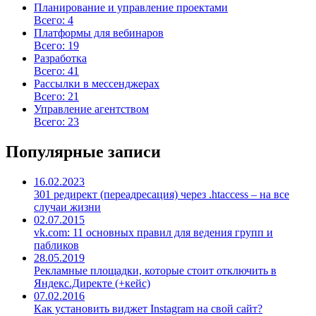
Планирование и управление проектами
Всего: 4
Платформы для вебинаров
Всего: 19
Разработка
Всего: 41
Рассылки в мессенджерах
Всего: 21
Управление агентством
Всего: 23
Популярные записи
16.02.2023
301 редирект (переадресация) через .htaccess – на все
случаи жизни
02.07.2015
vk.com: 11 основных правил для ведения групп и
пабликов
28.05.2019
Рекламные площадки, которые стоит отключить в
Яндекс.Директе (+кейс)
07.02.2016
Как установить виджет Instagram на свой сайт?