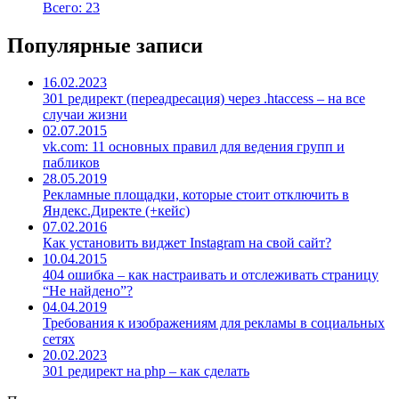
Всего: 23
Популярные записи
16.02.2023
301 редирект (переадресация) через .htaccess – на все
случаи жизни
02.07.2015
vk.com: 11 основных правил для ведения групп и
пабликов
28.05.2019
Рекламные площадки, которые стоит отключить в
Яндекс.Директе (+кейс)
07.02.2016
Как установить виджет Instagram на свой сайт?
10.04.2015
404 ошибка – как настраивать и отслеживать страницу
“Не найдено”?
04.04.2019
Требования к изображениям для рекламы в социальных
сетях
20.02.2023
301 редирект на php – как сделать