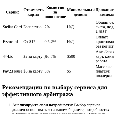
Комиссия
Стоимость
Минимальный
Дополнит
Сервис
за
карты
депозит
возмож
пополнение
Общий ба
Stellar Card
Бесплатно
2%
Н/Д
счета, по
USDT
Оплата
Ezzocard
От $17
0.5-2%
Н/Д
криптова
без регис
Автоблок
4×4.io
$2 за карту
До 5%
$500
карт, ком
работа
Массовые
Pay2.House
$5 за карту
3%
$5
платежи,
поддержк
Рекомендации по выбору сервиса для
эффективного арбитража
Анализируйте свои потребности:
Выбор сервиса
должен основываться на вашем бюджете, потребностях