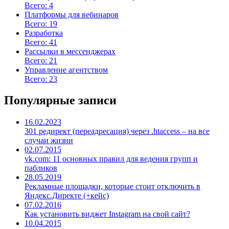
Всего: 4
Платформы для вебинаров
Всего: 19
Разработка
Всего: 41
Рассылки в мессенджерах
Всего: 21
Управление агентством
Всего: 23
Популярные записи
16.02.2023
301 редирект (переадресация) через .htaccess – на все
случаи жизни
02.07.2015
vk.com: 11 основных правил для ведения групп и
пабликов
28.05.2019
Рекламные площадки, которые стоит отключить в
Яндекс.Директе (+кейс)
07.02.2016
Как установить виджет Instagram на свой сайт?
10.04.2015