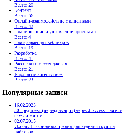
Всего: 20
Контент
Всего: 56
Онлайн-взаимодействие с клиентами
Всего: 42
Планирование и управление проектами
Всего: 4
Платформы для вебинаров
Всего: 19
Разработка
Всего: 41
Рассылки в мессенджерах
Всего: 21
Управление агентством
Всего: 23
Популярные записи
16.02.2023
301 редирект (переадресация) через .htaccess – на все
случаи жизни
02.07.2015
vk.com: 11 основных правил для ведения групп и
пабликов