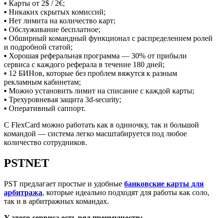
▪️ Карты от 2$ / 2€;
▪️ Никаких скрытых комиссий;
▪️ Нет лимита на количество карт;
▪️ Обслуживание бесплатное;
▪️ Обширный командный функционал с распределением ролей
и подробной статой;
▪️ Хорошая реферальная программа — 30% от прибыли
сервиса с каждого реферала в течение 180 дней;
▪️ 12 БИНов, которые без проблем вяжутся к разным
рекламным кабинетам;
▪️ Можно установить лимит на списание с каждой карты;
▪️ Трехуровневая защита 3d-security;
▪️ Оперативный саппорт.
C FlexCard можно работать как в одиночку, так и большой
командой — система легко масштабируется под любое
количество сотрудников.
PSTNET
PST предлагает простые и удобные
банковские карты для
арбитража
, которые идеально подходят для работы как соло,
так и в арбитражных командах.
У этого сервиса есть ряд преимуществ: