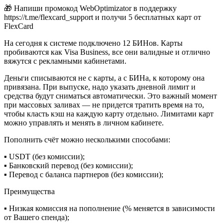
🎁 Напиши промокод WebOptimizator в поддержку
https://t.me/flexcard_support и получи 5 бесплатных карт от
FlexCard
На сегодня к системе подключено 12 БИНов. Карты
пробиваются как Visa Business, все они валидные и отлично
вяжутся с рекламными кабинетами.
Деньги списываются не с карты, а с БИНа, к которому она
привязана. При выпуске, надо указать дневной лимит и
средства будут сниматься автоматически. Это важный момент
при массовых заливах — не придется тратить время на то,
чтобы класть кэш на каждую карту отдельно. Лимитами карт
можно управлять и менять в личном кабинете.
Пополнить счёт можно несколькими способами:
▪️ USDT (без комиссии);
▪️ Банковский перевод (без комиссии);
▪️ Перевод с баланса партнеров (без комиссии);
Преимущества
▪️ Низкая комиссия на пополнение (% меняется в зависимости
от Вашего спенда);