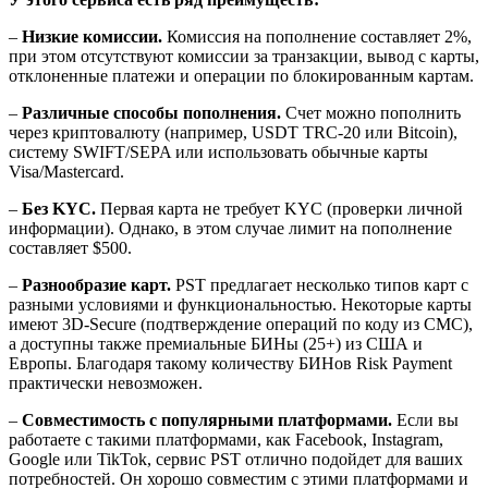
–
Низкие комиссии.
Комиссия на пополнение составляет 2%,
при этом отсутствуют комиссии за транзакции, вывод с карты,
отклоненные платежи и операции по блокированным картам.
–
Различные способы пополнения.
Счет можно пополнить
через криптовалюту (например, USDT TRC-20 или Bitcoin),
систему SWIFT/SEPA или использовать обычные карты
Visa/Mastercard.
–
Без KYC.
Первая карта не требует KYC (проверки личной
информации). Однако, в этом случае лимит на пополнение
составляет $500.
–
Разнообразие карт.
PST предлагает несколько типов карт с
разными условиями и функциональностью. Некоторые карты
имеют 3D-Secure (подтверждение операций по коду из СМС),
а доступны также премиальные БИНы (25+) из США и
Европы. Благодаря такому количеству БИНов Risk Payment
практически невозможен.
–
Совместимость с популярными платформами.
Если вы
работаете с такими платформами, как Facebook, Instagram,
Google или TikTok, сервис PST отлично подойдет для ваших
потребностей. Он хорошо совместим с этими платформами и