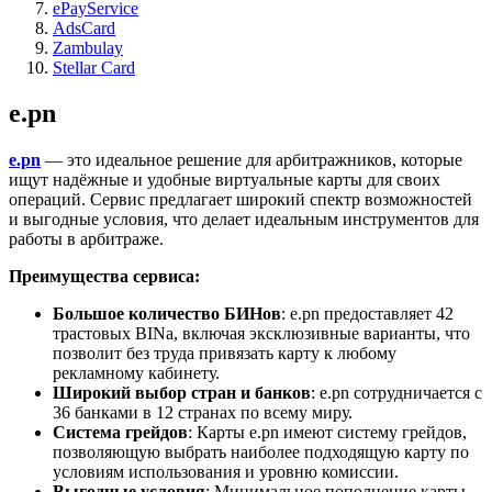
ePayService
AdsСard
Zambulay
Stellar Card
e.pn
e.pn
— это идеальное решение для арбитражников, которые
ищут надёжные и удобные виртуальные карты для своих
операций. Сервис предлагает широкий спектр возможностей
и выгодные условия, что делает идеальным инструментов для
работы в арбитраже.
Преимущества сервиса:
Большое количество БИНов
: e.pn предоставляет 42
трастовых BINа, включая эксклюзивные варианты, что
позволит без труда привязать карту к любому
рекламному кабинету.
Широкий выбор стран и банков
: e.pn сотрудничается с
36 банками в 12 странах по всему миру.
Система грейдов
: Карты e.pn имеют систему грейдов,
позволяющую выбрать наиболее подходящую карту по
условиям использования и уровню комиссии.
Выгодные условия
: Минимальное пополнение карты –