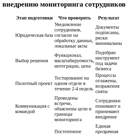
внедрению мониторинга сотрудников
Этап подготовки
Что проверить
Результат
Уведомление
Документы
сотрудников,
подписаны,
Юридическая база
согласие на
риски
обработку данных,
минимальны
локальные акты
Подобран
Функционал,
инструмент
Выбор решения
масштабируемость,
под задачи
интеграции, цена
бизнеса
Процессы
Тестирование на
отлажены,
Пилотный проект
одном отделе в
возражения
течение 2-4 недель
сняты
Проведены
Сотрудники
встречи,
Коммуникация с
понимают и
объяснены цели и
командой
принимают
границы
внедрение
мониторинга
Единая
Постепенное
прозрачная