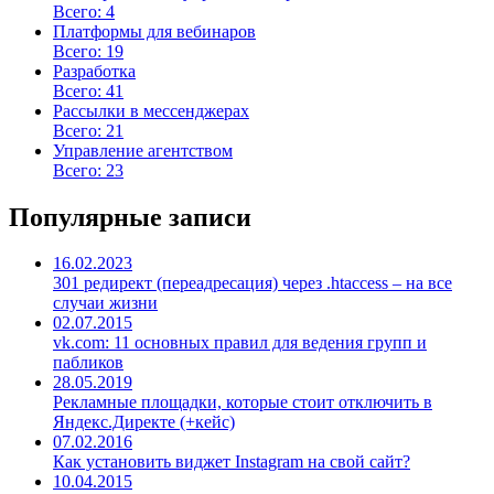
Всего: 4
Платформы для вебинаров
Всего: 19
Разработка
Всего: 41
Рассылки в мессенджерах
Всего: 21
Управление агентством
Всего: 23
Популярные записи
16.02.2023
301 редирект (переадресация) через .htaccess – на все
случаи жизни
02.07.2015
vk.com: 11 основных правил для ведения групп и
пабликов
28.05.2019
Рекламные площадки, которые стоит отключить в
Яндекс.Директе (+кейс)
07.02.2016
Как установить виджет Instagram на свой сайт?
10.04.2015