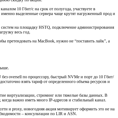
налом 10 Гбит/с на срок от полугода, участвуете в
о именно выделенные сервера чаще крутят нагруженный прод и
ых систем на площадку HSTQ, подключение администрирования
грузку весь год.
обы претендовать на MacBook, нужно не “поставить лайк”, а
выше.
з oversell по процессору, быстрый NVMe и порт до 10 Гбит/
достаточно взять тариф от определенного объема ресурсов и
тие виртуализации, стриминг или тяжелые базы данных. В
 когда важно иметь много IP-адресов и стабильный канал.
сети и proxy, новогодняя акция мотивирует оформить это не на
обходимости – консультации по LIR и ASN.