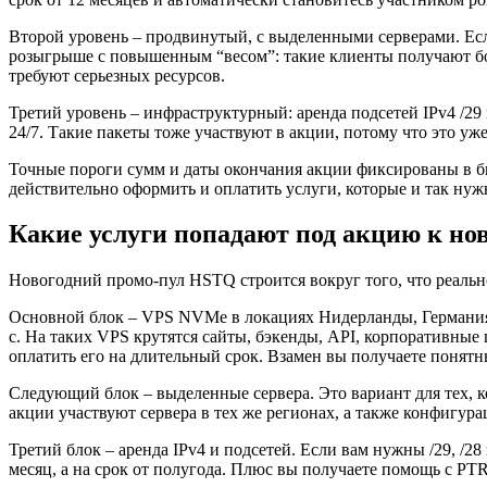
Второй уровень – продвинутый, с выделенными серверами. Если
розыгрыше с повышенным “весом”: такие клиенты получают бо
требуют серьезных ресурсов.
Третий уровень – инфраструктурный: аренда подсетей IPv4 /
24/7. Такие пакеты тоже участвуют в акции, потому что это уж
Точные пороги сумм и даты окончания акции фиксированы в бил
действительно оформить и оплатить услуги, которые и так нуж
Какие услуги попадают под акцию к нов
Новогодний промо-пул HSTQ строится вокруг того, что реальн
Основной блок – VPS NVMe в локациях Нидерланды, Германия, 
с. На таких VPS крутятся сайты, бэкенды, API, корпоративные 
оплатить его на длительный срок. Взамен вы получаете понят
Следующий блок – выделенные сервера. Это вариант для тех, 
акции участвуют сервера в тех же регионах, а также конфигур
Третий блок – аренда IPv4 и подсетей. Если вам нужны /29, /2
месяц, а на срок от полугода. Плюс вы получаете помощь с P