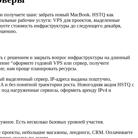
д и получаете шанс забрать новый MacBook. HSTQ как
альные рабочие услуги: VPS для проектов, выделенные
ируете стоимость инфраструктуры до следующего декабря,
решению.
уть с решением и закрыть вопрос инфраструктуры на длинный
жение “оформите годовой VPS или сервер, получите
ие, нам проще планировать ресурсы.
рый выделенный сервер, IP-адреса выданы поштучно,
LA и без понятной траектории роста. Новогодняя акция HSTQ с
 под нагруженные сервисы, оформить аренду IPv4 и
нужное. Есть несколько базовых уровней участия.
е проекты, небольшие магазины, лендинги, CRM. Оплачиваете
днюю скидку по акции.