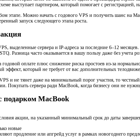
 схеме выступает партнером, который помогает с регистрацией,
бом этапе. Можно начать с годового VPS и получить шанс на M
веренный запуск следующего этапа роста.
 акция
VPS, выделенные сервера и IP-адреса за последние 6–12 месяцев.
HSTQ. Разница часто оказывается в вашу пользу даже без учета 
на годовой оплате плюс снижение риска простоев из-за нормал
ый эффект, который не требует от вас дополнительных телодвиж
VPS и не тянет даже на минимальный порог участия, то честный 
ции. Покупать сервера ради MacBook, когда бизнесу они не нужны
с подарком MacBook
ловия акции, на указанный минимальный срок до даты завершен
лько новые
рмляют продление или апгрейд услуг в рамках новогоднего пред