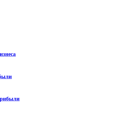
изнеса
ибыли
прибыли