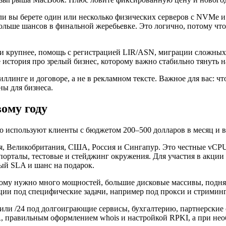
 вы берете один или несколько физических серверов с NVMe и ка
льше шансов в финальной жеребьевке. Это логично, потому чт
29 и крупнее, помощь с регистрацией LIR/ASN, миграции сложн
е история про зрелый бизнес, которому важно стабильно тянуть на
линге и договоре, а не в рекламном тексте. Важное для вас: чт
ны для бизнеса.
ому году
о используют клиенты с бюджетом 200–500 долларов в месяц и 
Великобритания, США, Россия и Сингапур. Это честные vCPU бе
порталы, тестовые и стейджинг окружения. Для участия в акции 
ный SLA и шанс на подарок.
кому нужно много мощностей, большие дисковые массивы, подня
ации под специфические задачи, например под прокси и стриминг,
8 или /24 под долгоиграющие сервисы, бухгалтерию, партнерские 
TR, правильным оформлением whois и настройкой RPKI, а при не