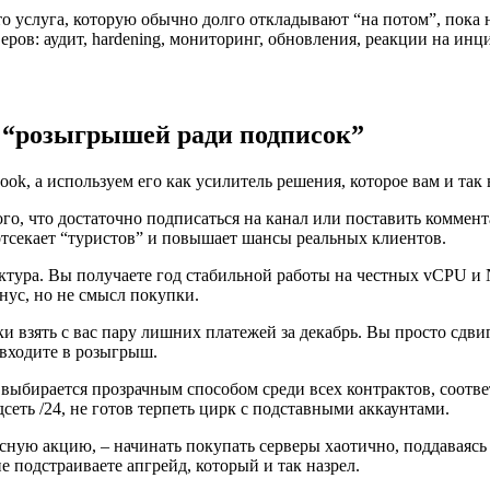
о услуга, которую обычно долго откладывают “на потом”, пока 
ов: аудит, hardening, мониторинг, обновления, реакции на инци
х “розыгрышей ради подписок”
ook, а используем его как усилитель решения, которое вам и та
ого, что достаточно подписаться на канал или поставить комме
 отсекает “туристов” и повышает шансы реальных клиентов.
уктура. Вы получаете год стабильной работы на честных vCPU и
ус, но не смысл покупки.
тки взять с вас пару лишних платежей за декабрь. Вы просто сдв
 входите в розыгрыш.
 выбирается прозрачным способом среди всех контрактов, соотв
сеть /24, не готов терпеть цирк с подставными аккаунтами.
сную акцию, – начинать покупать серверы хаотично, поддаваясь
 подстраиваете апгрейд, который и так назрел.