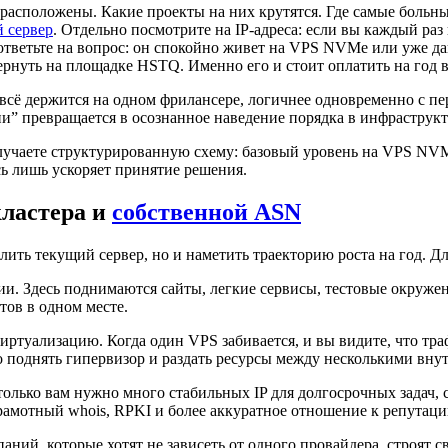
и расположены. Какие проекты на них крутятся. Где самые больн
 сервер
. Отдельно посмотрите на IP-адреса: если вы каждый ра
тветьте на вопрос: он спокойно живет на VPS NVMe или уже дав
ернуть на площадке HSTQ. Именно его и стоит оплатить на год
всё держится на одном фрилансере, логичнее одновременно с пе
ии” превращается в осознанное наведение порядка в инфраструкт
олучаете структурированную схему: базовый уровень на VPS NV
ь лишь ускоряет принятие решения.
кластера и
собственной ASN
ить текущий сервер, но и наметить траекторию роста на год. Д
. Здесь поднимаются сайты, легкие сервисы, тестовые окружени
тов в одном месте.
туализацию. Когда один VPS забивается, и вы видите, что траф
поднять гипервизор и раздать ресурсы между несколькими вну
олько вам нужно много стабильных IP для долгосрочных задач, ст
рамотный whois, RPKI и более аккуратное отношение к репутации
аний, которые хотят не зависеть от одного провайдера, строят 