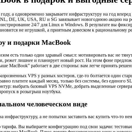
 году, а одновременно закрываете инфраструктуру на год впере
NL, DE, UK, USA, RU и SG завязывает новогоднюю акцию на ре
нистрирование 24/7 для Linux и Windows. В результате вы фикс
тановится не игрушкой, а приятным довеском к рациональному 
ру и подарки MacBook
изом есть только один здравый смысл: мотивировать вас не тян
оги, режет лишнее и планирует новый рост. На этом фоне предло
ше MacBook” работает в две стороны: вам легче принять решен
разрозненных VPS у разных хостеров, где-то болтается один ста
авно платите каждый месяц, только без системы, без единого S
онтур: выбрать базовый VPS NVMe, добрать выделенные сервера
 пропуск в розыгрыш ноутбука.
мальном человеческом виде
а инфраструктуру, а не попытки заставить вас купить что-то не
 тарифа. Вы выбираете конфигурацию под свои задачи: тестовы
 розыгрыша MacBook. Плюс ловите фиксированную цену и нового