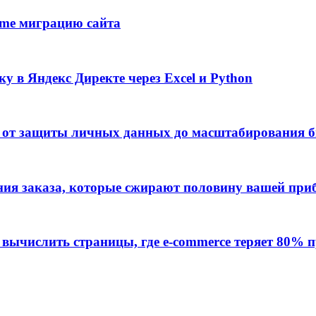
ime миграцию сайта
у в Яндекс Директе через Excel и Python
: от защиты личных данных до масштабирования б
ения заказа, которые сжирают половину вашей пр
вычислить страницы, где e-commerce теряет 80% 