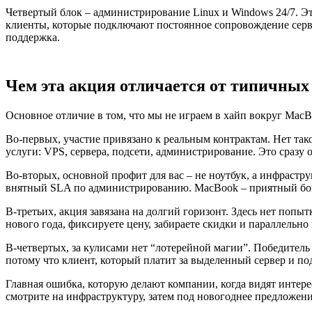
Четвертый блок – администрирование Linux и Windows 24/7. Эт
клиенты, которые подключают постоянное сопровождение сервер
поддержка.
Чем эта акция отличается от типичны
Основное отличие в том, что мы не играем в хайп вокруг MacB
Во-первых, участие привязано к реальным контрактам. Нет так
услуги: VPS, сервера, подсети, администрирование. Это сразу
Во-вторых, основной профит для вас – не ноутбук, а инфрастр
внятный SLA по администрированию. MacBook – приятный бон
В-третьих, акция завязана на долгий горизонт. Здесь нет попы
нового года, фиксируете цену, забираете скидки и параллельно
В-четвертых, за кулисами нет “лотерейной магии”. Победитель
потому что клиент, который платит за выделенный сервер и под
Главная ошибка, которую делают компании, когда видят интере
смотрите на инфраструктуру, затем под новогоднее предложение