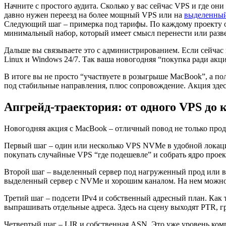
Начните с простого аудита. Сколько у вас сейчас VPS и где он
давно нужен переезд на более мощный VPS или на
выделенный
Следующий шаг – примерка под тарифы. По каждому проекту о
минимальный набор, который имеет смысл перенести или разв
Дальше вы связываете это с администрированием. Если сейчас 
Linux и Windows 24/7. Так ваша новогодняя “покупка ради акц
В итоге вы не просто “участвуете в розыгрыше MacBook”, а п
под стабильные направления, плюс сопровождение. Акция здес
Апгрейд-траектория: от одного VPS до 
Новогодняя акция с MacBook – отличный повод не только продл
Первый шаг – один или несколько VPS NVMe в удобной локации
покупать случайные VPS “где подешевле” и собрать ядро проек
Второй шаг – выделенный сервер под нагруженный прод или вир
выделенный сервер с NVMe и хорошим каналом. На нем можно 
Третий шаг – подсети IPv4 и собственный адресный план. Как т
выпрашивать отдельные адреса. Здесь на сцену выходят PTR, г
Четвертый шаг – LIR и собственная ASN. Это уже уровень комп