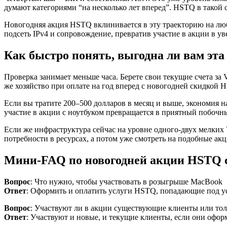
думают категориями “на несколько лет вперед”. HSTQ в такой
Новогодняя акция HSTQ вклинивается в эту траекторию на лю
подсеть IPv4 и сопровождение, превратив участие в акции в у
Как быстро понять, выгодна ли вам эта
Проверка занимает меньше часа. Берете свои текущие счета за 
же хозяйство при оплате на год вперед с новогодней скидкой 
Если вы тратите 200–500 долларов в месяц и выше, экономия 
участие в акции с ноутбуком превращается в приятный побочн
Если же инфраструктура сейчас на уровне одного-двух мелких 
потребности в ресурсах, а потом уже смотреть на подобные ак
Мини-FAQ по новогодней акции HSTQ 
Вопрос
: Что нужно, чтобы участвовать в розыгрыше MacBook
Ответ
: Оформить и оплатить услуги HSTQ, попадающие под ус
Вопрос
: Участвуют ли в акции существующие клиенты или то
Ответ
: Участвуют и новые, и текущие клиенты, если они офо