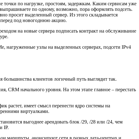
ые точки по нагрузке, простоям, задержкам. Каким сервисам уже
з выпрашиваете по одному, возможно, пора оформлять подсеть.
но просит выделенный сервер. Из этого складывается
 вперед под новогоднюю акцию.
реходом на новые сервера подписать контракт на обслуживание
уре.
Me, нагруженные узлы на выделенных серверах, подсети IPv4
ля большинства клиентов логичный путь выглядит так.
я, CRM начального уровня. На этом этапе главное – перестать
ик растет, имеет смысл перенести ядро системы на
тренними виртуалками.
ановится выгоднее арендовать блок /29, /28 или /24, чем
 IP.
свои маршруты, анонсируют сети в разных дата-центрах и