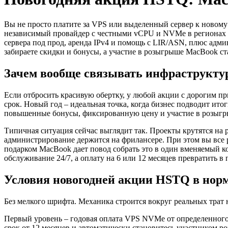
Вы не просто платите за VPS или выделенный сервер к новому
независимый провайдер с честными vCPU и NVMe в регионах 
сервера под прод, аренда IPv4 и помощь с LIR/ASN, плюс адми
забираете скидки и бонусы, а участие в розыгрыше MacBook с
Зачем вообще связывать инфраструкту
Если отбросить красивую обертку, у любой акции с дорогим пр
срок. Новый год – идеальная точка, когда бизнес подводит ит
повышенные бонусы, фиксированную цену и участие в розыгры
Типичная ситуация сейчас выглядит так. Проекты крутятся на 
администрирование держится на фрилансере. При этом вы все р
подарком MacBook дает повод собрать это в один вменяемый к
обслуживание 24/7, а оплату на 6 или 12 месяцев превратить в
Условия новогодней акции HSTQ в нор
Без мелкого шрифта. Механика строится вокруг реальных трат н
Первый уровень – годовая оплата VPS NVMe от определенного
срок от 12 месяцев и автоматически становитесь участником