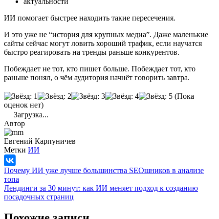
актуальности
ИИ помогает быстрее находить такие пересечения.
И это уже не “история для крупных медиа”. Даже маленькие
сайты сейчас могут ловить хороший трафик, если научатся
быстро реагировать на тренды раньше конкурентов.
Побеждает не тот, кто пишет больше. Побеждает тот, кто
раньше понял, о чём аудитория начнёт говорить завтра.
(Пока
оценок нет)
Загрузка...
Автор
Евгений Карпуничев
Метки
ИИ
Почему ИИ уже лучше большинства SEOшников в анализе
топа
Лендинги за 30 минут: как ИИ меняет подход к созданию
посадочных страниц
Похожие записи