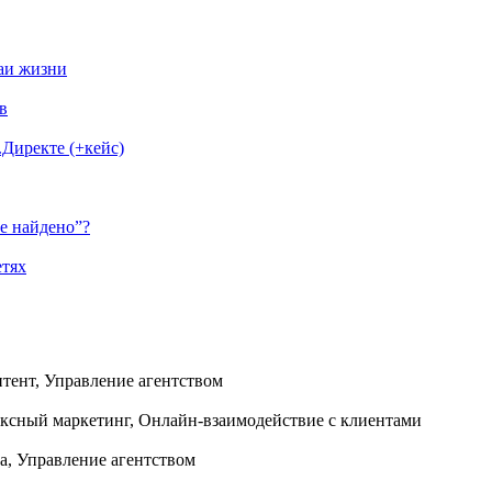
чаи жизни
в
Директе (+кейс)
Не найдено”?
етях
тент, Управление агентством
ексный маркетинг, Онлайн-взаимодействие с клиентами
а, Управление агентством