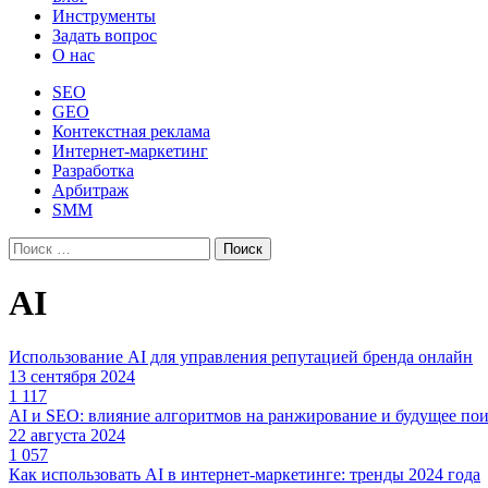
Инструменты
Задать вопрос
О нас
SEO
GEO
Контекстная реклама
Интернет-маркетинг
Разработка
Арбитраж
SMM
Найти:
AI
Использование AI для управления репутацией бренда онлайн
13 сентября 2024
1 117
AI и SEO: влияние алгоритмов на ранжирование и будущее по
22 августа 2024
1 057
Как использовать AI в интернет-маркетинге: тренды 2024 года