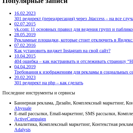
Популярные записи
16.02.2023
301 редирект (переадресация) через .htaccess – на все слу
02.07.2015
vk.com: 11 основных правил для ведения групп и паблико
28.05.2019
Рекламные площадки, которые стоит отключить в Яндекс.
07.02.2016
Как установить виджет Instagram на свой сайт?
10.04.2015
404 ошибка – как настраивать и отслеживать страницу “
04.04.2019
Требования к изображениям для рекламы в социальных с
20.02.2023
301 редирект на php – как сделать
Последние инструменты и сервисы
Баннерная реклама, Дизайн, Комплексный маркетинг, Кон
Abyssale
E-mail рассылки, Email-маркетинг, SMS рассылки, Компл
ActiveCampaign
Аналитика, Комплексный маркетинг, Контекстная реклам
Adalysis