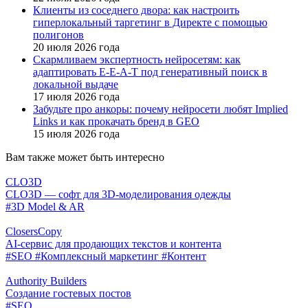
Клиенты из соседнего двора: как настроить
гиперлокальный таргетинг в Директе с помощью
полигонов
20 июля 2026 года
Скармливаем экспертность нейросетям: как
адаптировать E-E-A-T под генеративный поиск в
локальной выдаче
17 июля 2026 года
Забудьте про анкоры: почему нейросети любят Implied
Links и как прокачать бренд в GEO
15 июля 2026 года
Вам также может быть интересно
CLO3D
CLO3D — софт для 3D-моделирования одежды
#3D Model & AR
ClosersCopy
AI-сервис для продающих текстов и контента
#SEO
#Комплексный маркетинг
#Контент
Authority Builders
Создание гостевых постов
#SEO