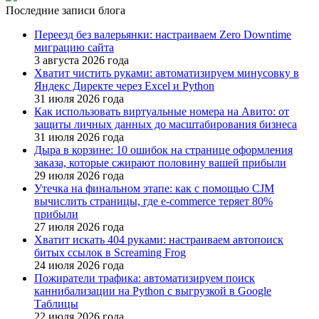
Последние записи блога
Переезд без валерьянки: настраиваем Zero Downtime
миграцию сайта
3 августа 2026 года
Хватит чистить руками: автоматизируем минусовку в
Яндекс Директе через Excel и Python
31 июля 2026 года
Как использовать виртуальные номера на Авито: от
защиты личных данных до масштабирования бизнеса
31 июля 2026 года
Дыра в корзине: 10 ошибок на странице оформления
заказа, которые сжирают половину вашей прибыли
29 июля 2026 года
Утечка на финальном этапе: как с помощью CJM
вычислить страницы, где e-commerce теряет 80%
прибыли
27 июля 2026 года
Хватит искать 404 руками: настраиваем автопоиск
битых ссылок в Screaming Frog
24 июля 2026 года
Пожиратели трафика: автоматизируем поиск
каннибализации на Python с выгрузкой в Google
Таблицы
22 июля 2026 года