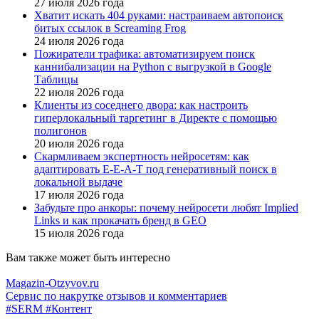
27 июля 2026 года
Хватит искать 404 руками: настраиваем автопоиск
битых ссылок в Screaming Frog
24 июля 2026 года
Пожиратели трафика: автоматизируем поиск
каннибализации на Python с выгрузкой в Google
Таблицы
22 июля 2026 года
Клиенты из соседнего двора: как настроить
гиперлокальный таргетинг в Директе с помощью
полигонов
20 июля 2026 года
Скармливаем экспертность нейросетям: как
адаптировать E-E-A-T под генеративный поиск в
локальной выдаче
17 июля 2026 года
Забудьте про анкоры: почему нейросети любят Implied
Links и как прокачать бренд в GEO
15 июля 2026 года
Вам также может быть интересно
Magazin-Otzyvov.ru
Сервис по накрутке отзывов и комментариев
#SERM
#Контент