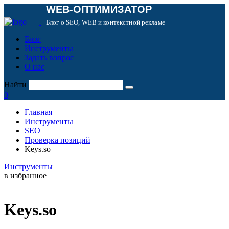
WEB-ОПТИМИЗАТОР
Блог о SEO, WEB и контекстной рекламе
Блог
Инструменты
Задать вопрос
О нас
Найти
0
Главная
Инструменты
SEO
Проверка позиций
Keys.so
Инструменты
в избранное
Keys.so