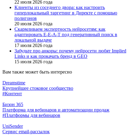
22 июля 2026 года
Клиенты из соседнего двора: как настроить
гиперлокальный таргетинг в Директе с помощью
полигонов
20 июля 2026 года
Скармливаем экспертность нейросетям: как
адаптировать E-E-A-T под генеративный поиск в
локальной выдаче
17 июля 2026 года
Забудьте про анкоры: почему нейросети любят Implied
Links и как прокачать бренд в GEO
15 июля 2026 года
Вам также может быть интересно
Dreamstime
Крупнейшее стоковое сообщество
#Контент
Бизон 365
Платформа для вебинаров и автоматизации продаж
#Платформы для вебинаров
UniSender
Сервис email‑рассылок