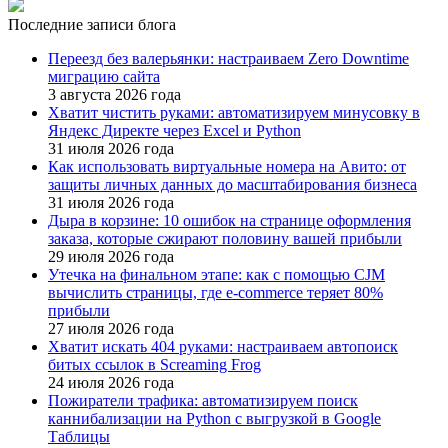
Последние записи блога
Переезд без валерьянки: настраиваем Zero Downtime
миграцию сайта
3 августа 2026 года
Хватит чистить руками: автоматизируем минусовку в
Яндекс Директе через Excel и Python
31 июля 2026 года
Как использовать виртуальные номера на Авито: от
защиты личных данных до масштабирования бизнеса
31 июля 2026 года
Дыра в корзине: 10 ошибок на странице оформления
заказа, которые сжирают половину вашей прибыли
29 июля 2026 года
Утечка на финальном этапе: как с помощью CJM
вычислить страницы, где e-commerce теряет 80%
прибыли
27 июля 2026 года
Хватит искать 404 руками: настраиваем автопоиск
битых ссылок в Screaming Frog
24 июля 2026 года
Пожиратели трафика: автоматизируем поиск
каннибализации на Python с выгрузкой в Google
Таблицы