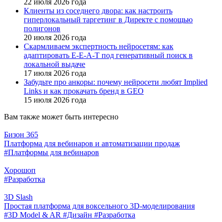
22 июля 2026 года
Клиенты из соседнего двора: как настроить
гиперлокальный таргетинг в Директе с помощью
полигонов
20 июля 2026 года
Скармливаем экспертность нейросетям: как
адаптировать E-E-A-T под генеративный поиск в
локальной выдаче
17 июля 2026 года
Забудьте про анкоры: почему нейросети любят Implied
Links и как прокачать бренд в GEO
15 июля 2026 года
Вам также может быть интересно
Бизон 365
Платформа для вебинаров и автоматизации продаж
#Платформы для вебинаров
Хорошоп
#Разработка
3D Slash
Простая платформа для воксельного 3D-моделирования
#3D Model & AR
#Дизайн
#Разработка