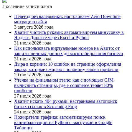
Последние записи блога
Переезд без валерьянки: настраиваем Zero Downtime
миграцию сайта
3 августа 2026 года
Хватит чистить руками: автоматизируем минусовку в
Яндекс Директе через Excel и Python
31 июля 2026 года
Как использовать виртуальные номера на Авито: от
защиты личных данных до масштабирования бизнеса
31 июля 2026 года
Дыра в корзине: 10 ошибок на странице оформления
заказа, которые сжирают половину вашей прибыли
29 июля 2026 года
Утечка на финальном этапе: как с помощью CJM
вычислить страницы, где e-commerce теряет 80%
прибыли
27 июля 2026 года
Хватит искать 404 руками: настраиваем автопоиск
битых ссылок в Screaming Frog
24 июля 2026 года
Пожиратели трафика: автоматизируем поиск
каннибализации на Python с выгрузкой в Google
Таблицы