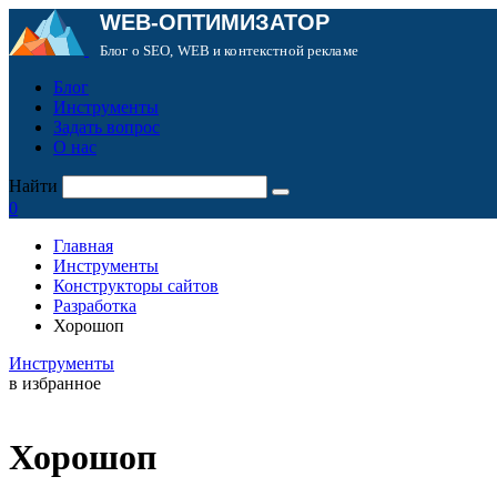
WEB-ОПТИМИЗАТОР
Блог о SEO, WEB и контекстной рекламе
Блог
Инструменты
Задать вопрос
О нас
Найти
0
Главная
Инструменты
Конструкторы сайтов
Разработка
Хорошоп
Инструменты
в избранное
Хорошоп