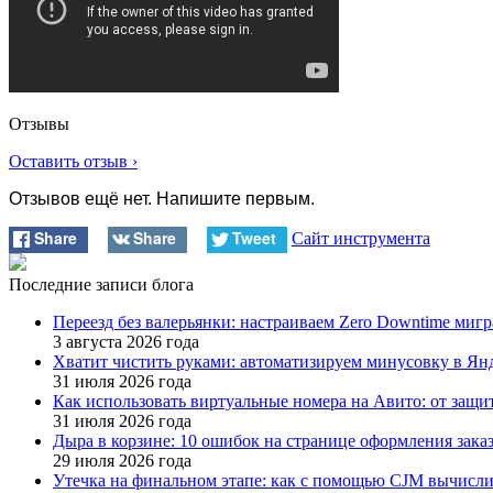
Отзывы
Оставить отзыв ›
Отзывов ещё нет. Напишите первым.
Share
Share
Tweet
Сайт инструмента
Последние записи блога
Переезд без валерьянки: настраиваем Zero Downtime миг
3 августа 2026 года
Хватит чистить руками: автоматизируем минусовку в Янде
31 июля 2026 года
Как использовать виртуальные номера на Авито: от защ
31 июля 2026 года
Дыра в корзине: 10 ошибок на странице оформления зак
29 июля 2026 года
Утечка на финальном этапе: как с помощью CJM вычисли