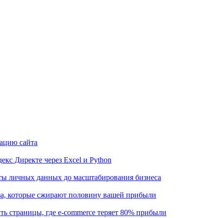
рацию сайта
кс Директе через Excel и Python
иты личных данных до масштабирования бизнеса
аза, которые сжирают половину вашей прибыли
ть страницы, где e-commerce теряет 80% прибыли