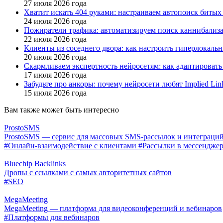
27 июля 2026 года
Хватит искать 404 руками: настраиваем автопоиск битых 
24 июля 2026 года
Пожиратели трафика: автоматизируем поиск каннибализа
22 июля 2026 года
Клиенты из соседнего двора: как настроить гиперлокаль
20 июля 2026 года
Скармливаем экспертность нейросетям: как адаптировать
17 июля 2026 года
Забудьте про анкоры: почему нейросети любят Implied Lin
15 июля 2026 года
Вам также может быть интересно
ProstoSMS
ProstoSMS — сервис для массовых SMS-рассылок и интеграци
#Онлайн-взаимодействие с клиентами
#Рассылки в мессендже
Bluechip Backlinks
Дропы с ссылками с самых авторитетных сайтов
#SEO
MegaMeeting
MegaMeeting — платформа для видеоконференций и вебинаров
#Платформы для вебинаров