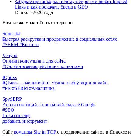
Забудьте про анкоры: почему нейросети любят Implied
Links и как прокачать бренд в GEO
15 июля 2026 года
Вам также может быть интересно
Smmlaba
Быстрая раскрутка и продвижение в социальных сетях
#SERM
#Контент
Venyoo
Онлайн консультант для сайта
#Онлайн-взаимодействие с клиентами
IQbuzz
IQBuzz — мониторинг медиа и репутации онлайн
#PR
#SERM
#Аналитика
SpySERP
Анализ позиций в поисковой выдаче Google
#SEO
Показать еще
добавить инструмент
Сайт
команды Site in TOP
о продвижении сайтов в Яндексе и