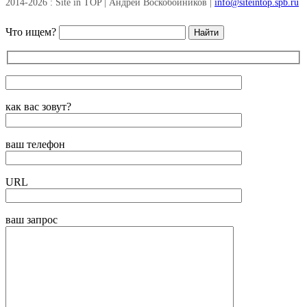
2014-2026 : Site in TOP | Андрей Воскобойников |
info@siteintop.spb.ru
Что ищем?
как вас зовут?
ваш телефон
URL
ваш запрос