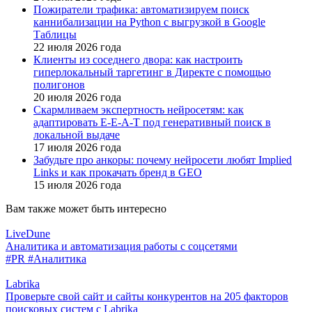
Пожиратели трафика: автоматизируем поиск
каннибализации на Python с выгрузкой в Google
Таблицы
22 июля 2026 года
Клиенты из соседнего двора: как настроить
гиперлокальный таргетинг в Директе с помощью
полигонов
20 июля 2026 года
Скармливаем экспертность нейросетям: как
адаптировать E-E-A-T под генеративный поиск в
локальной выдаче
17 июля 2026 года
Забудьте про анкоры: почему нейросети любят Implied
Links и как прокачать бренд в GEO
15 июля 2026 года
Вам также может быть интересно
LiveDune
Аналитика и автоматизация работы с соцсетями
#PR
#Аналитика
Labrika
Проверьте свой сайт и сайты конкурентов на 205 факторов
поисковых систем с Labrika