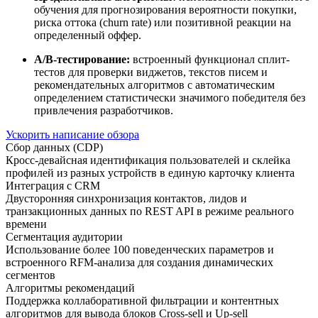
обучения для прогнозирования вероятности покупки,
риска оттока (churn rate) или позитивной реакции на
определенный оффер.
A/B-тестирование:
встроенный функционал сплит-
тестов для проверки виджетов, текстов писем и
рекомендательных алгоритмов с автоматическим
определением статистически значимого победителя без
привлечения разработчиков.
Ускорить написание обзора
Сбор данных (CDP)
Кросс-девайсная идентификация пользователей и склейка
профилей из разных устройств в единую карточку клиента
Интеграция с CRM
Двусторонняя синхронизация контактов, лидов и
транзакционных данных по REST API в режиме реального
времени
Сегментация аудитории
Использование более 100 поведенческих параметров и
встроенного RFM-анализа для создания динамических
сегментов
Алгоритмы рекомендаций
Поддержка коллаборативной фильтрации и контентных
алгоритмов для вывода блоков Cross-sell и Up-sell