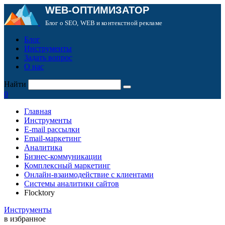
WEB-ОПТИМИЗАТОР
Блог о SEO, WEB и контекстной рекламе
Блог
Инструменты
Задать вопрос
О нас
Найти
0
Главная
Инструменты
E-mail рассылки
Email-маркетинг
Аналитика
Бизнес-коммуникации
Комплексный маркетинг
Онлайн-взаимодействие с клиентами
Системы аналитики сайтов
Flocktory
Инструменты
в избранное