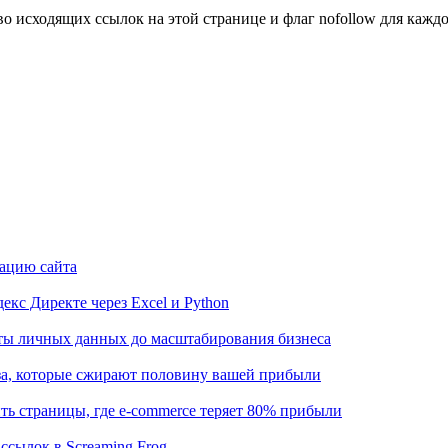
о исходящих ссылок на этой странице и флаг nofollow для кажд
рацию сайта
кс Директе через Excel и Python
иты личных данных до масштабирования бизнеса
аза, которые сжирают половину вашей прибыли
ть страницы, где e-commerce теряет 80% прибыли
ссылок в Screaming Frog