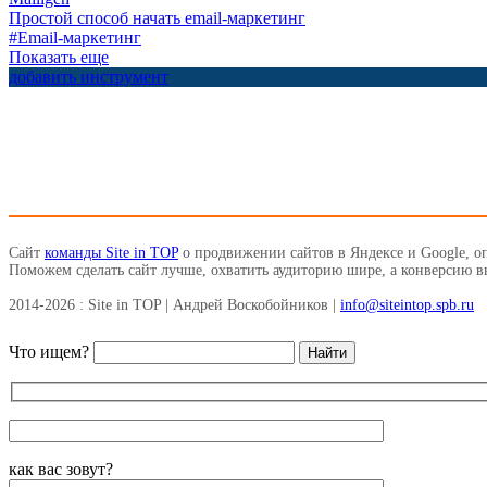
Простой способ начать email-маркетинг
#Email-маркетинг
Показать еще
добавить инструмент
Сайт
команды Site in TOP
о продвижении сайтов в Яндексе и Google, о
Поможем сделать сайт лучше, охватить аудиторию шире, а конверсию 
2014-2026 : Site in TOP | Андрей Воскобойников |
info@siteintop.spb.ru
Что ищем?
как вас зовут?