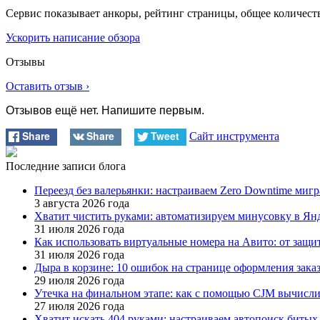
Сервис показывает анкоры, рейтинг страницы, общее количеств
Ускорить написание обзора
Отзывы
Оставить отзыв ›
Отзывов ещё нет. Напишите первым.
Share
Share
Tweet
Сайт инструмента
Последние записи блога
Переезд без валерьянки: настраиваем Zero Downtime миг
3 августа 2026 года
Хватит чистить руками: автоматизируем минусовку в Янде
31 июля 2026 года
Как использовать виртуальные номера на Авито: от защ
31 июля 2026 года
Дыра в корзине: 10 ошибок на странице оформления зак
29 июля 2026 года
Утечка на финальном этапе: как с помощью CJM вычисли
27 июля 2026 года
Хватит искать 404 руками: настраиваем автопоиск битых 