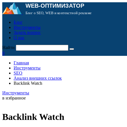
WEB-ОПТИМИЗАТОР
Блог о SEO, WEB и контекстной рекламе
Блог
Инструменты
Задать вопрос
О нас
Найти
0
Главная
Инструменты
SEO
Анализ внешних ссылок
Backlink Watch
Инструменты
в избранное
Backlink Watch