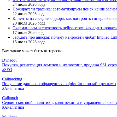
24 июля 2026 года
Пожиратели трафика: автоматизируем поиск каннибализа
22 июля 2026 года
Клиенты из соседнего двора: как настроить гиперлокаль
20 июля 2026 года
Скармливаем экспертность нейросетям: как адаптировать
17 июля 2026 года
Забудьте про анкоры: почему нейросети любят Implied Lin
15 июля 2026 года
Вам также может быть интересно
Dynadot
Покупка, регистрация доменов и их хостинг, продажа SSL сер
#SEO
Calltracking
Получение данных о обращениях с оффлайн и онлайн рекламы
#Аналитика
Calltouch
Сервис сквозной аналитики, коллтрекинга и управления рекла
#Аналитика
Mailigen