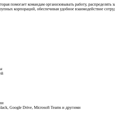
торая помогает командам организовывать работу, распределять з
крупных корпораций, обеспечивая удобное взаимодействие сотруд
ты
ей
ни
ck, Google Drive, Microsoft Teams и другими