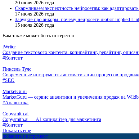
20 июля 2026 года
Скармливаем экспертность нейросетям: как адаптировать
17 июля 2026 года
Забудьте про анкоры: почему нейросети любят Implied Lin
15 июля 2026 года
Вам также может быть интересно
iWriter
Создание текстового контента: копирайтинг, рерайтинг, описан
#Контент
Пиксель Тулс
Современные инструменты автоматизации процессов продвиж
#SEO
MarketGuru
MarketGuru — сервис аналитики и увеличения продаж на Wildbe
#Аналитика
Copysmith.ai
Copysmith.ai — AI-копирайтер для маркетинга
#Контент
Показать еще
добавить инструмент