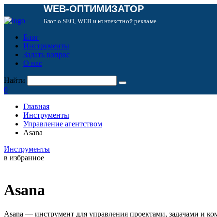
WEB-ОПТИМИЗАТОР
Блог о SEO, WEB и контекстной рекламе
Блог
Инструменты
Задать вопрос
О нас
Найти
0
Главная
Инструменты
Управление агентством
Asana
Инструменты
в избранное
Asana
Asana — инструмент для управления проектами, задачами и ко