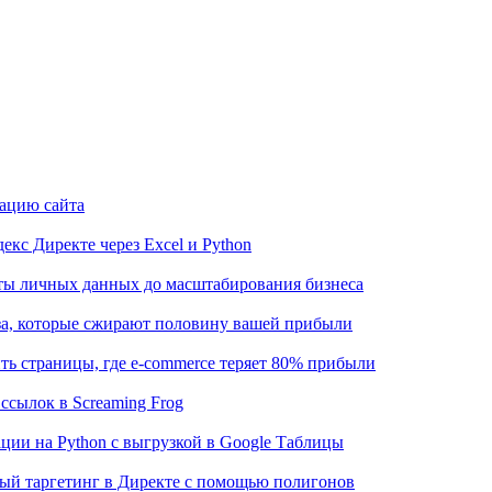
рацию сайта
кс Директе через Excel и Python
иты личных данных до масштабирования бизнеса
аза, которые сжирают половину вашей прибыли
ть страницы, где e-commerce теряет 80% прибыли
ссылок в Screaming Frog
ции на Python с выгрузкой в Google Таблицы
ный таргетинг в Директе с помощью полигонов