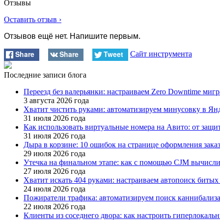
Отзывы
Оставить отзыв ›
Отзывов ещё нет. Напишите первым.
Share
Share
Tweet
Сайт инструмента
Последние записи блога
Переезд без валерьянки: настраиваем Zero Downtime миг
3 августа 2026 года
Хватит чистить руками: автоматизируем минусовку в Янде
31 июля 2026 года
Как использовать виртуальные номера на Авито: от защ
31 июля 2026 года
Дыра в корзине: 10 ошибок на странице оформления зак
29 июля 2026 года
Утечка на финальном этапе: как с помощью CJM вычисли
27 июля 2026 года
Хватит искать 404 руками: настраиваем автопоиск битых 
24 июля 2026 года
Пожиратели трафика: автоматизируем поиск каннибализа
22 июля 2026 года
Клиенты из соседнего двора: как настроить гиперлокаль